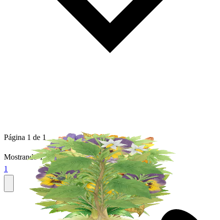
Página 1 de 1
Mostrando
1
a
12
de
12
plantas
1