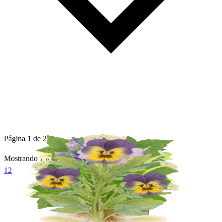
Página 1 de 2
Mostrando
1
a
12
de
15
plantas
1
2