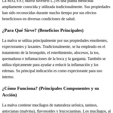
La
MALVA
(
Malva silvestris
L.) es una planta medicinal
ampliamente conocida y utilizada tradicionalmente. Sus propiedades
han sido reconocidas durante mucho tiempo por sus efectos
beneficiosos en diversas condiciones de salud.
¿Para Qué Sirve? (Beneficios Principales)
La malva se utiliza principalmente por sus propiedades
emolientes
,
expectorantes
y
laxantes
. Tradicionalmente, se ha empleado en el
tratamiento de la
bronquitis
, el
estreñimiento
,
abscesos
, la
tos
,
quemaduras
e
inflamaciones de la boca y la garganta
. También se
utiliza tópicamente para ayudar a reducir la
inflamación
y los
edemas
. Su principal indicación es como
expectorante
para uso
interno.
¿Cómo Funciona? (Principales Componentes y su
Acción)
La malva contiene
mucílagos
de naturaleza urónica,
taninos
,
antocianas
(malvina),
flavonoides
y
leucocianinas
. Los mucílagos, al