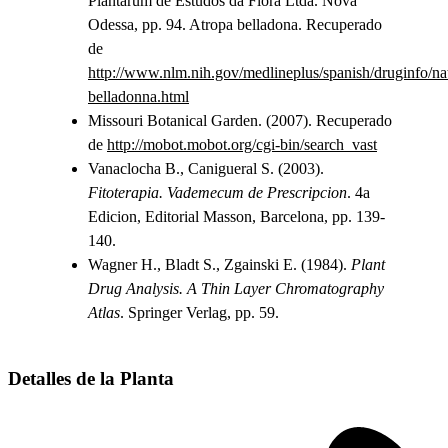
Plantarum de Estudos da Flora Ltda. Nova
Odessa, pp. 94. Atropa belladona. Recuperado
de
http://www.nlm.nih.gov/medlineplus/spanish/druginfo/nat
belladonna.html
Missouri Botanical Garden. (2007). Recuperado
de
http://mobot.mobot.org/cgi-bin/search_vast
Vanaclocha B., Canigueral S. (2003).
Fitoterapia. Vademecum de Prescripcion
. 4a
Edicion, Editorial Masson, Barcelona, pp. 139-
140.
Wagner H., Bladt S., Zgainski E. (1984).
Plant
Drug Analysis. A Thin Layer Chromatography
Atlas
. Springer Verlag, pp. 59.
Detalles de la Planta