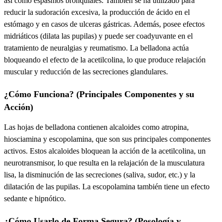
así como
espasmos bronquiales
. También se ha utilizado para
reducir la
sudoración excesiva
, la producción de
ácido en el
estómago
y en casos de
ulceras gástricas
. Además, posee efectos
midriáticos
(dilata las pupilas) y puede ser coadyuvante en el
tratamiento de
neuralgias y reumatismo
. La belladona actúa
bloqueando el efecto de la acetilcolina, lo que produce
relajación
muscular
y
reducción de las secreciones glandulares
.
¿Cómo Funciona? (Principales Componentes y su
Acción)
Las hojas de belladona contienen
alcaloides
como
atropina,
hiosciamina y escopolamina
, que son sus principales componentes
activos. Estos alcaloides bloquean la acción de la acetilcolina, un
neurotransmisor, lo que resulta en la
relajación de la musculatura
lisa
, la
disminución de las secreciones
(saliva, sudor, etc.) y la
dilatación de las pupilas
. La
escopolamina
también tiene un efecto
sedante e hipnótico
.
¿Cómo Usarlo de Forma Segura? (Posología y