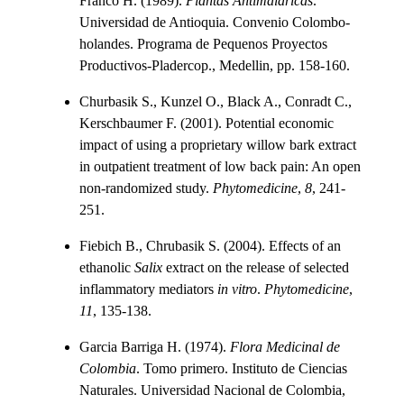
Franco H. (1989).
Plantas Antimalaricas
.
Universidad de Antioquia. Convenio Colombo-
holandes. Programa de Pequenos Proyectos
Productivos-Pladercop., Medellin, pp. 158-160.
Churbasik S., Kunzel O., Black A., Conradt C.,
Kerschbaumer F. (2001). Potential economic
impact of using a proprietary willow bark extract
in outpatient treatment of low back pain: An open
non-randomized study.
Phytomedicine
,
8
, 241-
251.
Fiebich B., Chrubasik S. (2004). Effects of an
ethanolic
Salix
extract on the release of selected
inflammatory mediators
in vitro
.
Phytomedicine
,
11
, 135-138.
Garcia Barriga H. (1974).
Flora Medicinal de
Colombia
. Tomo primero. Instituto de Ciencias
Naturales. Universidad Nacional de Colombia,