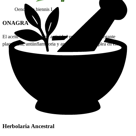
Oenothera biennis L.
ONAGRA
El aceite de onagra tiene actividad emoliente, antiagregante
plaquetaria, antiinflamatoria y antioxidante. Se emplea en el
tratamiento del sindrome premenstrual, mastalgia y eczema atopico.
En forma de cataplasma se utilizan preparaciones de la planta para
acelerar la cicatrizacion de heridas (Fetrow C. y col., 2000; Tyler V.,
2003; Vanaclocha B. y col., 2003).
ONAGRA
Descubre los beneficios de la Onagra (Oenothera biennis) para el
síndrome premenstrual, mastalgia y más. Usos, precauciones y cómo
tomarla.
Saber Más
Herbolaria
Ancestral