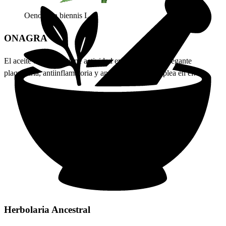
Oenothera biennis L.
ONAGRA
El aceite de onagra tiene actividad emoliente, antiagregante
plaquetaria, antiinflamatoria y antioxidante. Se emplea en el
tratamiento del sindrome premenstrual, mastalgia y eczema atopico.
En forma de cataplasma se utilizan preparaciones de la planta para
acelerar la cicatrizacion de heridas (Fetrow C. y col., 2000; Tyler V.,
2003; Vanaclocha B. y col., 2003).
ONAGRA
Descubre los beneficios de la Onagra (Oenothera biennis) para el
síndrome premenstrual, mastalgia y más. Usos, precauciones y cómo
tomarla.
Saber Más
Herbolaria
Ancestral