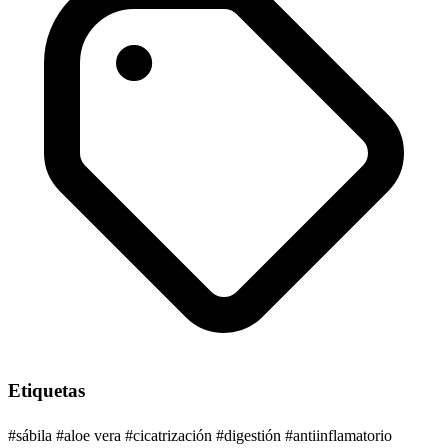
Etiquetas
#sábila
#aloe vera
#cicatrización
#digestión
#antiinflamatorio